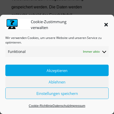
gespeichert werden. Die Daten werden
gelöscht, sobald der Geschäftsfall
Cookie-Zustimmung
beendet wurde und es gesetzliche
verwalten
Vorgaben erlauben.
Wir verwenden Cookies, um unsere Website und unseren Service zu
optimieren.
E-Mail
Funktional
Immer aktiv
Wenn Sie mit uns per E-Mail
kommunizieren, werden Daten
Akzeptieren
gegebenenfalls auf dem jeweiligen
Endgerät (Computer, Laptop,
Ablehnen
Smartphone,…) gespeichert und es
Einstellungen speichern
kommt zur Speicherung von Daten auf
dem E-Mail-Server. Die Daten werden
Cookie-Richtlinie
Datenschutz
Impressum
gelöscht, sobald der Geschäftsfall